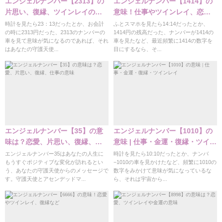
エンジェルナンバー【2313】の
エンジェルナンバー【1414】の
片思い、復縁、ツインレイの意
意味！仕事やツインレイ、恋愛
味など解説
など解説
時計を見たら23：13だったとか、お会計
ふとスマホを見たら14:14だったとか、
の時に2313円だった、2313のナンバーの
1414円の残高だった、ナンバーが1414の
車を見て意味が気になるのであれば、それ
車を見たなど、最近頻繁に1414の数字を
はあなたの守護天使...
目にするなら、そ...
エンジェルナンバー【35】の意
エンジェルナンバー【1010】の
味は？恋愛、片思い、復縁、仕
意味 | 仕事・金運・復縁・ツイン
事の意味
レイ
エンジェルナンバー35はあなたの人生に
時計を見たら10:10だったとか、ナンバ
もうすぐポジティブな変化が訪れるとい
−1010の車を見かけたなど、頻繁に1010の
う、あなたの守護天使からのメッセージで
数字をみかけて意味が気になっているな
す。守護天使とアセンデッドマ...
ら、それは宇宙から...