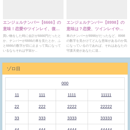
エンジェルナンバー【6666】の
エンジェルナンバー【8998】の
意味！恋愛やツインレイ、復縁
意味は？恋愛、ツインレイや金
など
運の意味
買い物をした時に会計が6666円だったと
車のナンバーが8998がだったなど、8998
か、ナンバーが6666の車を見たとか、ふ
の数字を見かけてどんな意味があるのか気
と6666の数字が目に止まって気になって
になっているのであれば、それはあなたの
いるならそれは宇宙か...
守護天使があなたに送...
ゾロ目
000
11
111
1111
11111
22
222
2222
22222
33
333
3333
33333
44
444
4444
44444