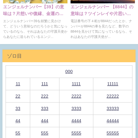
エンジェルナンバー【39】の意
エンジェルナンバー 【8844】の
味は？片想いや復縁、金運の意
意味は？ツインレイや片思いの
味
意味
エンジェルナンバー39を頻繁に見かけ
電話番号の下４桁が8844だったとか、ナ
て、どういう意味なのだろうかと気になっ
ンバーが8844の車を見たなど、数字の
ているのなら、それはあなたの守護天使か
8844を見かけて気になっているなら、そ
らあなたに送られているエンジ...
れはあなたの守護天使が...
ゾロ目
000
11
111
1111
11111
22
222
2222
22222
33
333
3333
33333
44
444
4444
44444
55
555
5555
55555