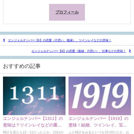
プロフィール
エンジェルナンバー【6】の恋愛（片思い、復縁）、ツインレイなどの意味！
エンジェルナンバー【8】の恋愛（復縁、片思い）、仕事などの意味！
おすすめの記事
エンジェルナンバー【1311】の
エンジェルナンバー【1919】の
意味は？ツインレイなどの重要
意味！結婚、ツインレイ、宝く
な意味
じ、仕事など
時計を見たら13：11だったとか、1311の
ふと時計をみるといつも19:19だとか、お