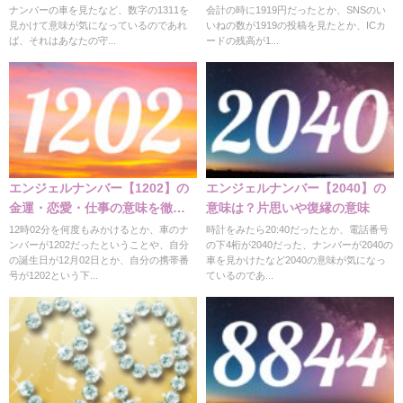
ナンバーの車を見たなど、数字の1311を
会計の時に1919円だったとか、SNSのい
見かけて意味が気になっているのであれ
いねの数が1919の投稿を見たとか、ICカ
ば、それはあなたの守...
ードの残高が1...
エンジェルナンバー【1202】の
エンジェルナンバー【2040】の
金運・恋愛・仕事の意味を徹底
意味は？片思いや復縁の意味
解説
12時02分を何度もみかけるとか、車のナ
時計をみたら20:40だったとか、電話番号
ンバーが1202だったということや、自分
の下4桁が2040だった、ナンバーが2040の
の誕生日が12月02日とか、自分の携帯番
車を見かけたなど2040の意味が気になっ
号が1202という下...
ているのであ...