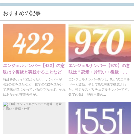
おすすめの記事
エンジェルナンバー【422】の意
エンジェルナンバー【970】の意
味は？復縁と実践することなど
味は？恋愛・片思い・復縁・仕
事徹底解説
時計をみたら4:22だったり、ナンバーが
エンジェルナンバー970は、9と7のエネル
422の車を見たなど、数字の422を見かけ
ギーと波動、そして0の意味で構成され
て意味が気になっているのであれば、それ
た、強力なスピリチュアルナンバーです。
はあなたの守護天使が...
数字の9は、理想主義の...