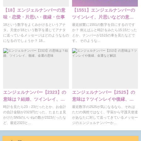
【18】エンジェルナンバーの意
【1551】エンジェルナンバーの
味・恋愛・片思い・復縁・仕事
ツインレイ、片思いなどの意味
解説
18という数字をよくみかけるというアナ
最近頻繁に1551の数字を目にするのです
タ。天使が18という数字を通じてアナタ
か？ 例えばふと時計をみたら15:15だった
に送っているメッセージはどのようなもの
とか、ナンバーが1515の車を見たなどで
になるのでしょうか？ 18...
す。 そのような...
エンジェルナンバー【2323】の
エンジェルナンバー【2525】の
意味は？結婚、ツインレイ、復
意味は？ツインレイや復縁、金
縁、金運の意味
運など解説
時計を見たら23：23だったとか、お会計
最近数字の2525が気になるなら、それは
の合計金額が2323円だった、たまたま見
ただの偶然ではなく、宇宙から守護天使達
かけたSNSのいいねの数が2323だったな
があなたに対して送ってきているメッセー
ど、最近2323と...
ジのエンジェルナンバーか...