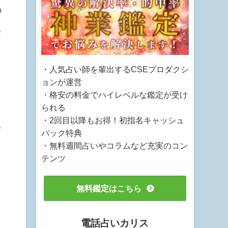
の
る
・人気占い師を輩出するCSEプロダクシ
ョンが運営
・格安の料金でハイレベルな鑑定が受け
られる
・2回目以降もお得！初指名キャッシュ
を
バック特典
・無料週間占いやコラムなど充実のコン
テンツ
ッ
無料鑑定はこちら
電話占いカリス