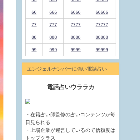
66
666
6666
66666
77
777
7777
77777
88
888
8888
88888
99
999
9999
99999
エンジェルナンバーに強い電話占い
電話占いウララカ
・在籍占い師監修の占いコンテンツが毎
日見られる
・上場企業が運営しているので信頼度は
トップクラス