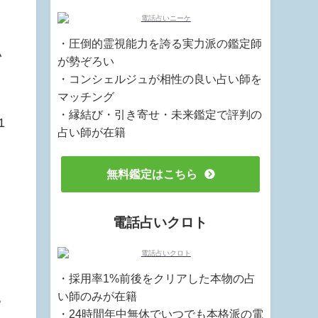
・圧倒的霊視能力を誇る実力派の鑑定師
い
が勢ぞろい
・コンシェルジュが相性の良い占い師を
マッチング
・縁結び・引き寄せ・未来鑑定で評判の
1
占い師が在籍
無料鑑定はこちら
電話占いクロト
・採用率1%前後をクリアした本物の占
い師のみが在籍
る
・24時間年中無休でいつでも本格派の電