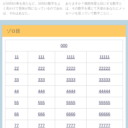
が1033の車を見たなど、1033の数字をよ
ありますか？偶然何度も目にする数字と
く見かけて意味が気になっているのであれ
は、その数字を通じて天使があなたにメッ
ば、それはあなた...
セージを送っていて数字ごとに...
ゾロ目
000
11
111
1111
11111
22
222
2222
22222
33
333
3333
33333
44
444
4444
44444
55
555
5555
55555
66
666
6666
66666
77
777
7777
77777