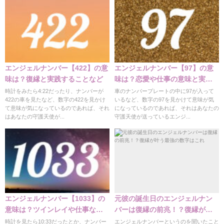
エンジェルナンバー【422】の意
エンジェルナンバー【97】の意
味は？復縁と実践することなど
味は？恋愛や仕事の意味と実践
編
時計をみたら4:22だったり、ナンバーが
車のナンバープレートの中に97が入って
422の車を見たなど、数字の422を見かけ
いるなど、数字の97を見かけて意味が気
て意味が気になっているのであれば、それ
になっているのであれば、それはあなたの
はあなたの守護天使が...
守護天使が送っているエンジ...
エンジェルナンバー【1033】の
元彼の誕生日のエンジェルナン
意味は？ツインレイや仕事など
バーは復縁の前兆！？復縁が叶
の意味
う最強の数字はこれ
時計を見たら10:33だったとか、ナンバー
エンジェルナンバーというのを聞いたこと